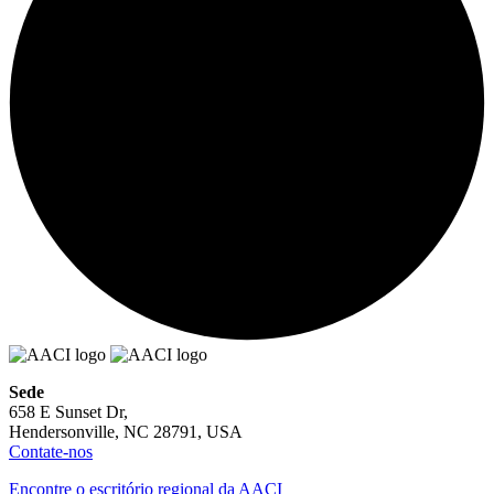
Sede
658 E Sunset Dr,
Hendersonville, NC 28791, USA
Contate-nos
Encontre o escritório regional da AACI