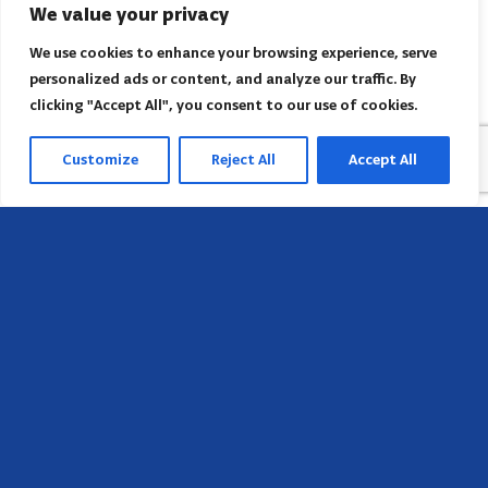
We value your privacy
We use cookies to enhance your browsing experience, serve
personalized ads or content, and analyze our traffic. By
clicking "Accept All", you consent to our use of cookies.
Customize
Reject All
Accept All
Sede
658 E Sunset Dr,
Hendersonville, NC 28791, USA
Contate-nos
Encontre o escritório regional da AACI