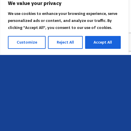
We value your privacy
We use cookies to enhance your browsing experience, serve
personalized ads or content, and analyze our traffic. By
clicking "Accept All", you consent to our use of cookies.
Customize
Reject All
Accept All
Sede
658 E Sunset Dr,
Hendersonville, NC 28791, USA
Contate-nos
Encontre o escritório regional da AACI