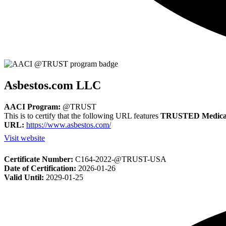
Asbestos.com LLC
AACI Program:
@TRUST
This is to certify that the following URL features
TRUSTED Medical
URL:
https://www.asbestos.com/
Visit website
Certificate Number:
C164-2022-@TRUST-USA
Date of Certification:
2026-01-26
Valid Until:
2029-01-25