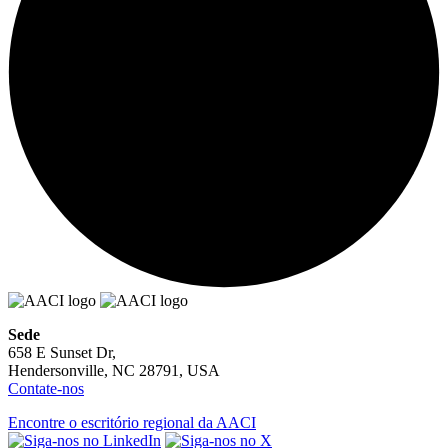
Sede
658 E Sunset Dr,
Hendersonville, NC 28791, USA
Contate-nos
Encontre o escritório regional da AACI