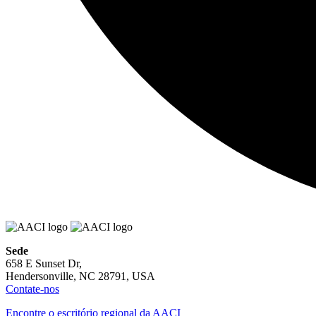
Sede
658 E Sunset Dr,
Hendersonville, NC 28791, USA
Contate-nos
Encontre o escritório regional da AACI