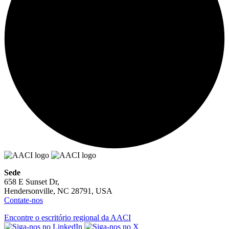
Sede
658 E Sunset Dr,
Hendersonville, NC 28791, USA
Contate-nos
Encontre o escritório regional da AACI