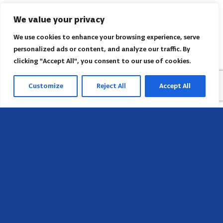
We value your privacy
We use cookies to enhance your browsing experience, serve
personalized ads or content, and analyze our traffic. By
clicking "Accept All", you consent to our use of cookies.
Customize
Reject All
Accept All
Sede
658 E Sunset Dr,
Hendersonville, NC 28791, USA
Contate-nos
Encontre o escritório regional da AACI