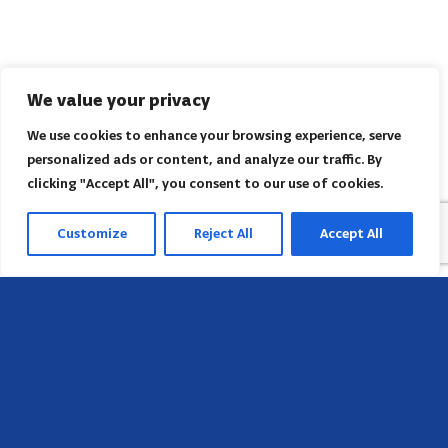
We value your privacy
We use cookies to enhance your browsing experience, serve
personalized ads or content, and analyze our traffic. By
clicking "Accept All", you consent to our use of cookies.
Customize
Reject All
Accept All
Sede
658 E Sunset Dr,
Hendersonville, NC 28791, USA
Contate-nos