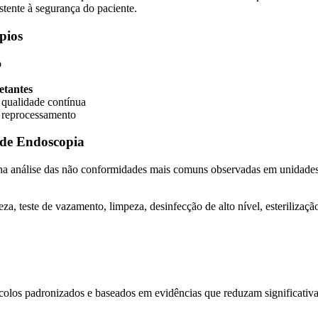
tente à segurança do paciente.
pios
o
etantes
 qualidade contínua
 reprocessamento
 de Endoscopia
e na análise das não conformidades mais comuns observadas em unidad
eza, teste de vazamento, limpeza, desinfecção de alto nível, esteriliza
ocolos padronizados e baseados em evidências que reduzam significati