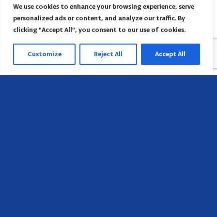
We use cookies to enhance your browsing experience, serve
personalized ads or content, and analyze our traffic. By
clicking "Accept All", you consent to our use of cookies.
Customize
Reject All
Accept All
Sede
658 E Sunset Dr,
Hendersonville, NC 28791, USA
Contate-nos
Encontre o escritório regional da AACI